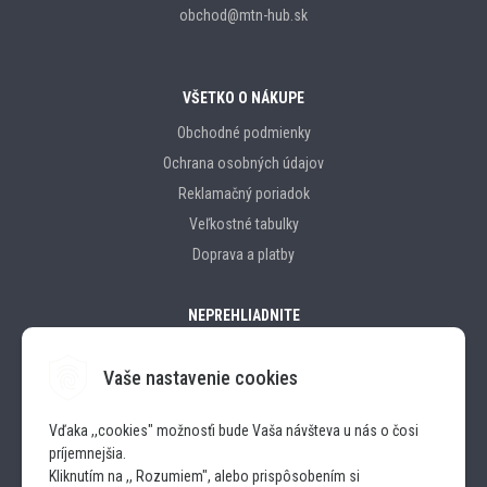
obchod@mtn-hub.sk
VŠETKO O NÁKUPE
Obchodné podmienky
Ochrana osobných údajov
Reklamačný poriadok
Veľkostné tabulky
Doprava a platby
NEPREHLIADNITE
Vaše nastavenie cookies
Značky
Vďaka ,,cookies" možnosťi bude Vaša návšteva u nás o čosi
príjemnejšia.
SLEDUJTE NÁS
Kliknutím na ,, Rozumiem", alebo prispôsobením si