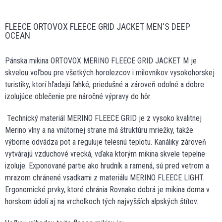
FLEECE ORTOVOX FLEECE GRID JACKET MEN'S DEEP
OCEAN
Pánska mikina ORTOVOX MERINO FLEECE GRID JACKET M je
skvelou voľbou pre všetkých horolezcov i milovníkov vysokohorskej
turistiky, ktorí hľadajú ľahké, priedušné a zároveň odolné a dobre
izolujúce oblečenie pre náročné výpravy do hôr.
Technický materiál MERINO FLEECE GRID je z vysoko kvalitnej
Merino vlny a na vnútornej strane má štruktúru mriežky, takže
výborne odvádza pot a reguluje telesnú teplotu. Kanáliky zároveň
vytvárajú vzduchové vrecká, vďaka ktorým mikina skvele tepelne
izoluje. Exponované partie ako hrudník a ramená, sú pred vetrom a
mrazom chránené vsadkami z materiálu MERINO FLEECE LIGHT.
Ergonomické prvky, ktoré chránia Rovnako dobrá je mikina doma v
horskom údolí aj na vrcholkoch tých najvyšších alpských štítov.