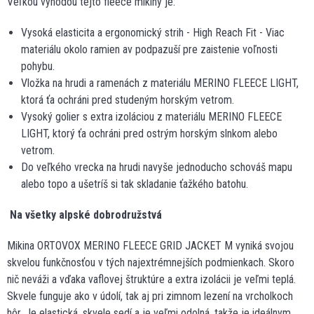
Veľkou výhodou tejto fleece mikiny je:
Vysoká elasticita a ergonomický strih - High Reach Fit - Viac
materiálu okolo ramien av podpazuší pre zaistenie voľnosti
pohybu.
Vložka na hrudi a ramenách z materiálu MERINO FLEECE LIGHT,
ktorá ťa ochráni pred studeným horským vetrom.
Vysoký golier s extra izoláciou z materiálu MERINO FLEECE
LIGHT, ktorý ťa ochráni pred ostrým horským slnkom alebo
vetrom.
Do veľkého vrecka na hrudi navyše jednoducho schováš mapu
alebo topo a ušetríš si tak skladanie ťažkého batohu.
Na všetky alpské dobrodružstvá
Mikina ORTOVOX MERINO FLEECE GRID JACKET M vyniká svojou
skvelou funkčnosťou v tých najextrémnejších podmienkach. Skoro
nič neváži a vďaka vaflovej štruktúre a extra izolácii je veľmi teplá.
Skvele funguje ako v údolí, tak aj pri zimnom lezení na vrcholkoch
hôr. Je elastická, skvele sedí a je veľmi odolná, takže je ideálnym