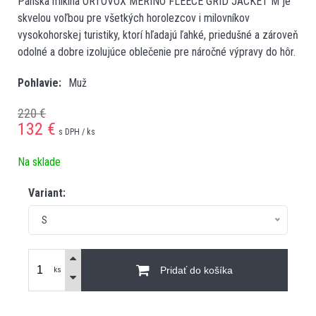
Pánska mikina ORTOVOX MERINO FLEECE GRID JACKET M je
skvelou voľbou pre všetkých horolezcov i milovníkov
vysokohorskej turistiky, ktorí hľadajú ľahké, priedušné a zároveň
odolné a dobre izolujúce oblečenie pre náročné výpravy do hôr.
Pohlavie
Muž
220 €
132
€
s DPH / ks
Na sklade
Variant:
S
Pridať do košíka
ks