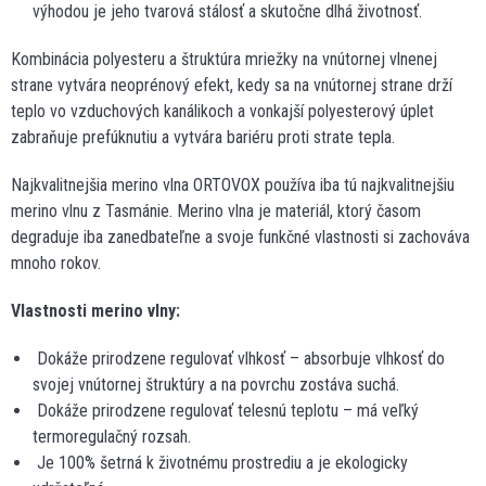
výhodou je jeho tvarová stálosť a skutočne dlhá životnosť.
Kombinácia polyesteru a štruktúra mriežky na vnútornej vlnenej
strane vytvára neoprénový efekt, kedy sa na vnútornej strane drží
teplo vo vzduchových kanálikoch a vonkajší polyesterový úplet
zabraňuje prefúknutiu a vytvára bariéru proti strate tepla.
Najkvalitnejšia merino vlna ORTOVOX používa iba tú najkvalitnejšiu
merino vlnu z Tasmánie. Merino vlna je materiál, ktorý časom
degraduje iba zanedbateľne a svoje funkčné vlastnosti si zachováva
mnoho rokov.
Vlastnosti merino vlny:
Dokáže prirodzene regulovať vlhkosť – absorbuje vlhkosť do
svojej vnútornej štruktúry a na povrchu zostáva suchá.
Dokáže prirodzene regulovať telesnú teplotu – má veľký
termoregulačný rozsah.
Je 100% šetrná k životnému prostrediu a je ekologicky