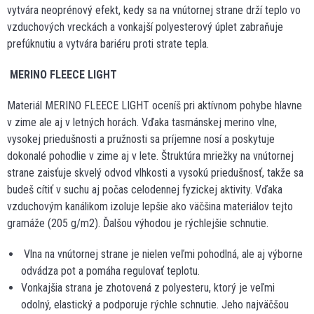
vytvára neoprénový efekt, kedy sa na vnútornej strane drží teplo vo
vzduchových vreckách a vonkajší polyesterový úplet zabraňuje
prefúknutiu a vytvára bariéru proti strate tepla.
MERINO FLEECE LIGHT
Materiál MERINO FLEECE LIGHT oceníš pri aktívnom pohybe hlavne
v zime ale aj v letných horách. Vďaka tasmánskej merino vlne,
vysokej priedušnosti a pružnosti sa príjemne nosí a poskytuje
dokonalé pohodlie v zime aj v lete. Štruktúra mriežky na vnútornej
strane zaisťuje skvelý odvod vlhkosti a vysokú priedušnosť, takže sa
budeš cítiť v suchu aj počas celodennej fyzickej aktivity. Vďaka
vzduchovým kanálikom izoluje lepšie ako väčšina materiálov tejto
gramáže (205 g/m2). Ďalšou výhodou je rýchlejšie schnutie.
Vlna na vnútornej strane je nielen veľmi pohodlná, ale aj výborne
odvádza pot a pomáha regulovať teplotu.
Vonkajšia strana je zhotovená z polyesteru, ktorý je veľmi
odolný, elastický a podporuje rýchle schnutie. Jeho najväčšou