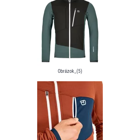
Obrázok_(5)