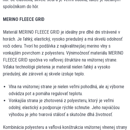
spoločníkom do hôr.
MERINO FLEECE GRID
Materiál MERINO FLEECE GRID je ideálny pre dlhé dni strávené v
horách. Je ľahký, elastický, vysoko priedušný a má skvelú odolnosť
voči oderu. Tvorí ho podšívka z najkvalitnejšej merino vlny s
vonkajším povrchom z polyesteru. Výnimočnosť materiálu MERINO
FLEECE GRID spočíva vo vaflovej štruktúre na vnútornej strane.
Vďaka technológii pletenia je materiál nielen ľahký a vysoko
priedušný, ale zároveň aj skvele izoluje teplo.
Vlna na vnútornej strane je nielen veľmi pohodlná, ale aj výborne
odvádza pot a pomáha regulovať teplotu.
Vonkajšia strana je zhotovená z polyesteru, ktorý je veľmi
odolný, elastický a podporuje rýchle schnutie. Jeho najväčšou
výhodou je jeho tvarová stálosť a skutočne dlhá životnosť.
Kombinácia polyesteru a vaflová konštrukcia vnútornej vlnenej strany