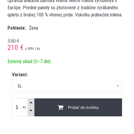
Opravdu unikátna dámska vlnená fleece mikina vyrobenýá v
Európe. Predné panely sú zhotovené z tradične vyrábaného
úpletu z hrubej 100 % vlnenej príde. Vskutku jedinečná mikina.
Pohlavie
Žena
350 €
210
€
s DPH / ks
Externý sklad (5–7 dní)
Variant:
XL
Pridať do košíka
ks