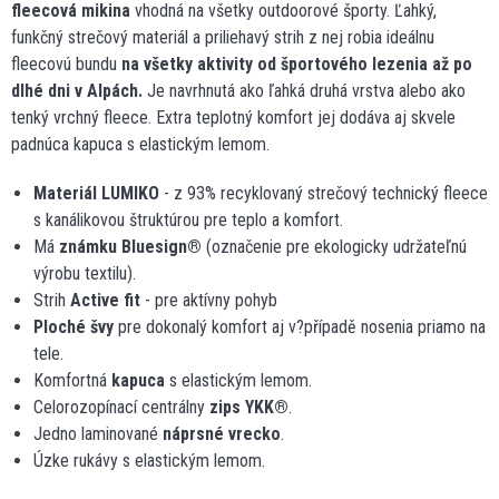
fleecová mikina
vhodná na všetky outdoorové športy. Ľahký,
funkčný strečový materiál a priliehavý strih z nej robia ideálnu
fleecovú bundu
na všetky aktivity od športového lezenia až po
dlhé dni v Alpách.
Je navrhnutá ako ľahká druhá vrstva alebo ako
tenký vrchný fleece. Extra teplotný komfort jej dodáva aj skvele
padnúca kapuca s elastickým lemom.
Materiál LUMIKO
- z 93% recyklovaný strečový technický fleece
s kanálikovou štruktúrou pre teplo a komfort.
Má
známku Bluesign
®
(označenie pre ekologicky udržateľnú
výrobu textilu).
Strih
Active fit
- pre aktívny pohyb
Ploché švy
pre dokonalý komfort aj v?případě nosenia priamo na
tele.
Komfortná
kapuca
s elastickým lemom.
Celorozopínací centrálny
zips YKK
®
.
Jedno laminované
náprsné vrecko
.
Úzke rukávy s elastickým lemom.