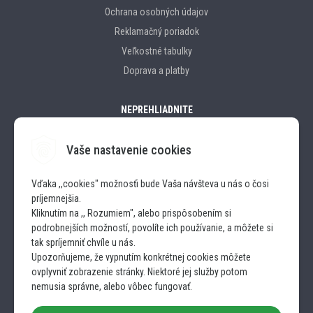
Ochrana osobných údajov
Reklamačný poriadok
Veľkostné tabulky
Doprava a platby
NEPREHLIADNITE
Vaše nastavenie cookies
Značky
Vďaka ,,cookies" možnosťi bude Vaša návšteva u nás o čosi
príjemnejšia.
SLEDUJTE NÁS
Kliknutím na ,, Rozumiem", alebo prispôsobením si
podrobnejších možností, povolíte ich používanie, a môžete si
INSTAGRAM
tak spríjemniť chvíle u nás.
Upozorňujeme, že vypnutím konkrétnej cookies môžete
ovplyvniť zobrazenie stránky. Niektoré jej služby potom
FACEBOOK
nemusia správne, alebo vôbec fungovať.