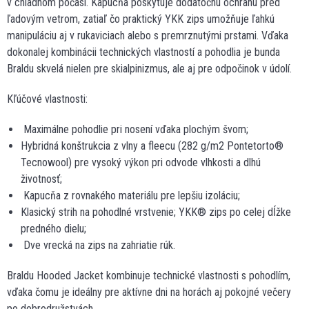
v chladnom počasí. Kapucňa poskytuje dodatočnú ochranu pred
ľadovým vetrom, zatiaľ čo praktický YKK zips umožňuje ľahkú
manipuláciu aj v rukaviciach alebo s premrznutými prstami. Vďaka
dokonalej kombinácii technických vlastností a pohodlia je bunda
Braldu skvelá nielen pre skialpinizmus, ale aj pre odpočinok v údolí.
Kľúčové vlastnosti:
Maximálne pohodlie pri nosení vďaka plochým švom;
Hybridná konštrukcia z vlny a fleecu (282 g/m2 Pontetorto®
Tecnowool) pre vysoký výkon pri odvode vlhkosti a dlhú
životnosť;
Kapucňa z rovnakého materiálu pre lepšiu izoláciu;
Klasický strih na pohodlné vrstvenie; YKK® zips po celej dĺžke
predného dielu;
Dve vrecká na zips na zahriatie rúk.
Braldu Hooded Jacket kombinuje technické vlastnosti s pohodlím,
vďaka čomu je ideálny pre aktívne dni na horách aj pokojné večery
po dobrodružstvách