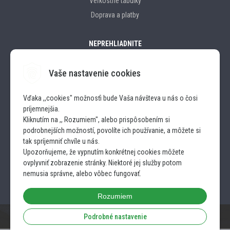
Veľkostné tabulky
Doprava a platby
NEPREHLIADNITE
Vaše nastavenie cookies
Značky
Vďaka ,,cookies" možnosťi bude Vaša návšteva u nás o čosi
príjemnejšia.
SLEDUJTE NÁS
Kliknutím na ,, Rozumiem", alebo prispôsobením si
podrobnejších možností, povolíte ich používanie, a môžete si
INSTAGRAM
tak spríjemniť chvíle u nás.
Upozorňujeme, že vypnutím konkrétnej cookies môžete
ovplyvniť zobrazenie stránky. Niektoré jej služby potom
FACEBOOK
nemusia správne, alebo vôbec fungovať.
Rozumiem
Podrobné nastavenie