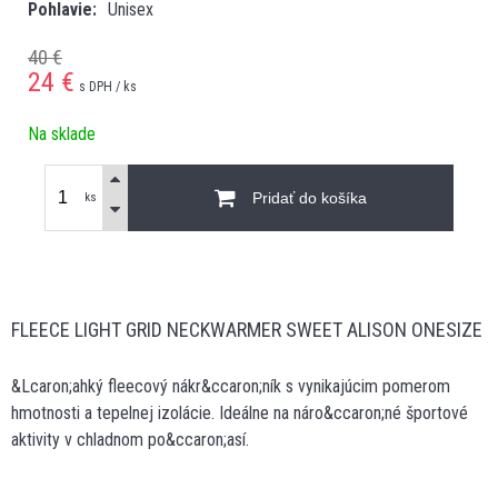
Pohlavie
Unisex
40 €
24
€
s DPH / ks
Na sklade
Pridať do košíka
ks
FLEECE LIGHT GRID NECKWARMER SWEET ALISON ONESIZE
&Lcaron;ahký fleecový nákr&ccaron;ník s vynikajúcim pomerom
hmotnosti a tepelnej izolácie. Ideálne na náro&ccaron;né športové
aktivity v chladnom po&ccaron;así.