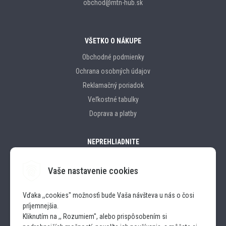
obchod@mtn-hub.sk
VŠETKO O NÁKUPE
Obchodné podmienky
Ochrana osobných údajov
Reklamačný poriadok
Veľkostné tabulky
Doprava a platby
NEPREHLIADNITE
Vaše nastavenie cookies
Značky
Vďaka ,,cookies" možnosťi bude Vaša návšteva u nás o čosi
príjemnejšia.
SLEDUJTE NÁS
Kliknutím na ,, Rozumiem", alebo prispôsobením si