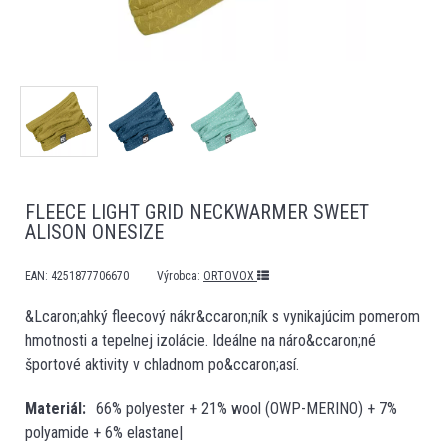
FLEECE LIGHT GRID NECKWARMER SWEET
ALISON ONESIZE
EAN:
4251877706670
Výrobca:
ORTOVOX
&Lcaron;ahký fleecový nákr&ccaron;ník s vynikajúcim pomerom
hmotnosti a tepelnej izolácie. Ideálne na náro&ccaron;né
športové aktivity v chladnom po&ccaron;así.
Materiál
66% polyester + 21% wool (OWP-MERINO) + 7%
polyamide + 6% elastane|