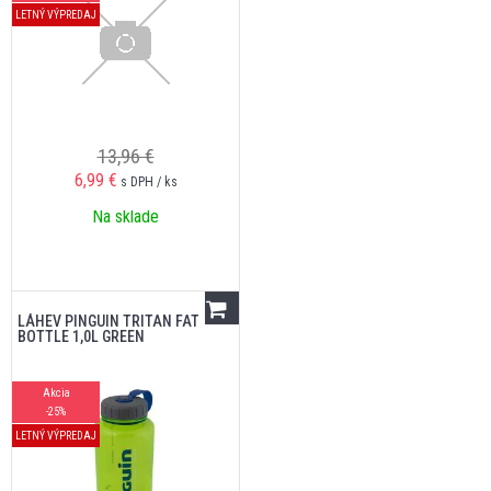
LETNÝ VÝPREDAJ
13,96 €
6,99
€
s DPH / ks
Na sklade
LÁHEV PINGUIN TRITAN FAT
BOTTLE 1,0L GREEN
Akcia
-25%
LETNÝ VÝPREDAJ