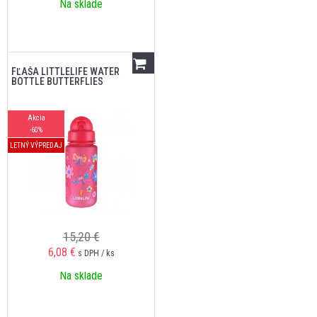
Na sklade
FĽAŠA LITTLELIFE WATER
BOTTLE BUTTERFLIES
Akcia
-60%
LETNÝ VÝPREDAJ
15,20 €
6,08
€
s DPH / ks
Na sklade