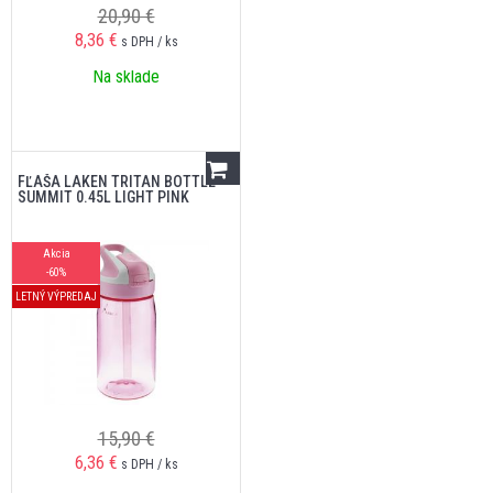
20,90 €
8,36
€
s DPH / ks
Na sklade
FĽAŠA LAKEN TRITAN BOTTLE
SUMMIT 0.45L LIGHT PINK
Akcia
-60%
LETNÝ VÝPREDAJ
15,90 €
6,36
€
s DPH / ks