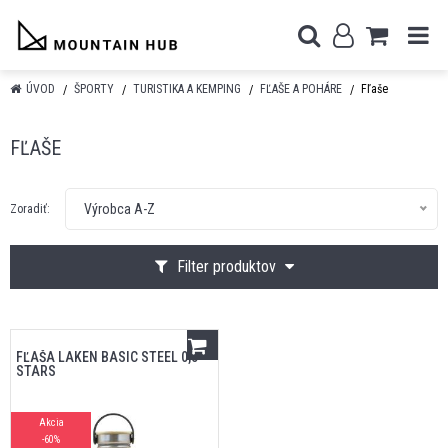
ÚVOD
ŠPORTY
TURISTIKA A KEMPING
FĽAŠE A POHÁRE
Fľaše
FĽAŠE
Výrobca A-Z
Zoradiť:
Filter produktov
FĽAŠA LAKEN BASIC STEEL 0,5
STARS
Akcia
-60%