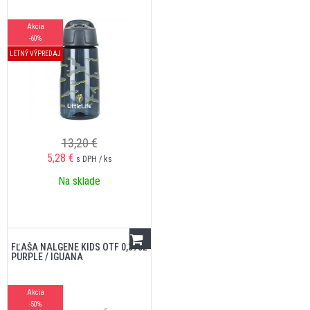
Akcia
-60%
LETNÝ VÝPREDAJ
13,20 €
5,28
€
s DPH / ks
Na sklade
FĽAŠA NALGENE KIDS OTF 0,375L
PURPLE / IGUANA
Akcia
-50%