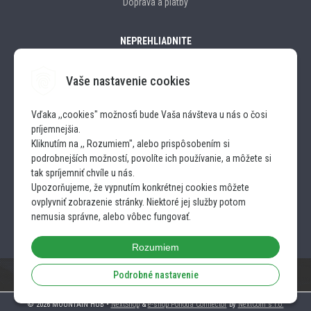
Doprava a platby
NEPREHLIADNITE
Vaše nastavenie cookies
Značky
Vďaka ,,cookies" možnosťi bude Vaša návšteva u nás o čosi
príjemnejšia.
SLEDUJTE NÁS
Kliknutím na ,, Rozumiem", alebo prispôsobením si
podrobnejších možností, povolíte ich používanie, a môžete si
INSTAGRAM
tak spríjemniť chvíle u nás.
Upozorňujeme, že vypnutím konkrétnej cookies môžete
ovplyvniť zobrazenie stránky. Niektoré jej služby potom
FACEBOOK
nemusia správne, alebo vôbec fungovať.
Rozumiem
Podrobné nastavenie
© 2026 MOUNTAIN HUB •
NextShop
&
e-shop Pohoda Connector
by
NextCom s.r.o.