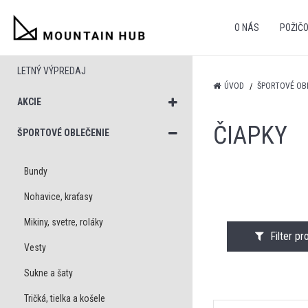
O NÁS
POŽIČ
LETNÝ VÝPREDAJ
ÚVOD
ŠPORTOVÉ OB
AKCIE
ČIAPKY
ŠPORTOVÉ OBLEČENIE
Bundy
Nohavice, kraťasy
Mikiny, svetre, roláky
Filter p
Vesty
Sukne a šaty
Tričká, tielka a košele