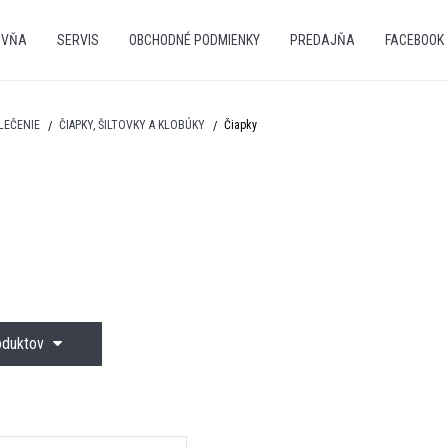
OVŇA
SERVIS
OBCHODNÉ PODMIENKY
PREDAJŇA
FACEBOOK
LEČENIE
ČIAPKY, ŠILTOVKY A KLOBÚKY
Čiapky
roduktov