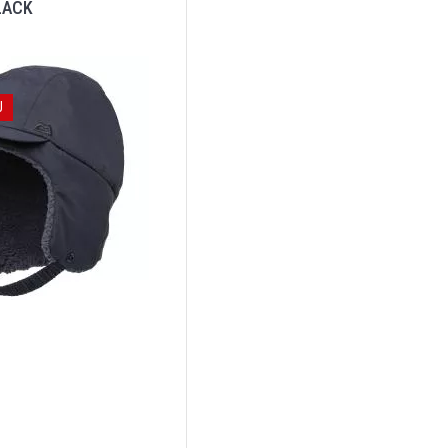
LACK
J