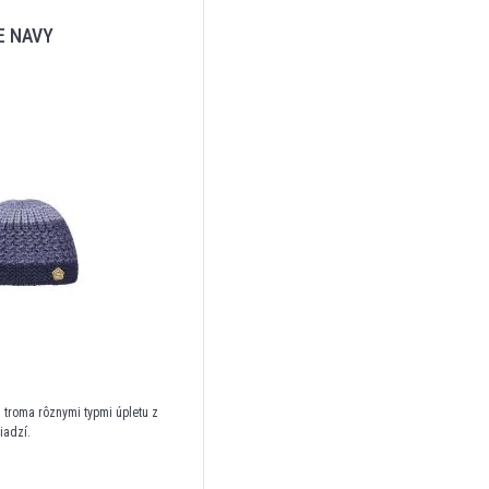
E NAVY
 troma rôznymi typmi úpletu z
iadzí.