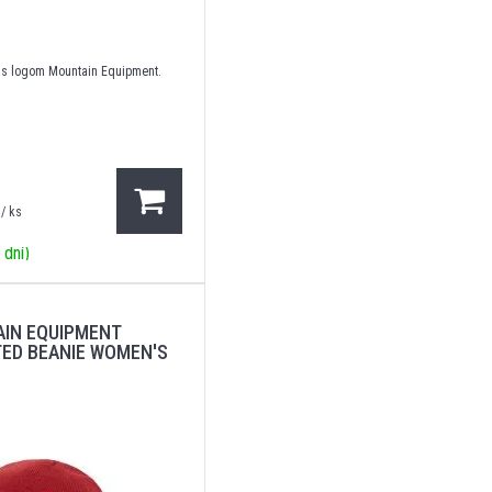
 s logom Mountain Equipment.
/ ks
 dní)
AIN EQUIPMENT
ED BEANIE WOMEN'S