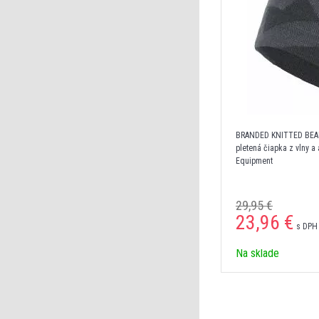
BRANDED KNITTED BEANI
pletená čiapka z vlny a
Equipment
29,95 €
23,96 €
s DPH 
Na sklade