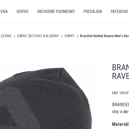
OVŇA
SERVIS
OBCHODNÉ PODMIENKY
PREDAJŇA
FACEBOOK
LEČENIE
ČIAPKY, ŠILTOVKY A KLOBÚKY
ČIAPKY
Branded Knitted Beanie Men's Ra
BRAN
RAV
EAN:
50538
BRANDED 
vlny a a
Materiál