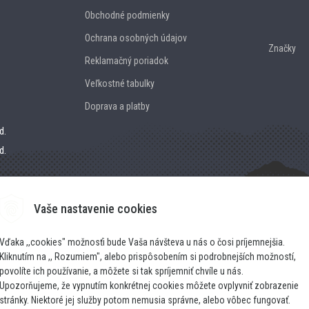
Obchodné podmienky
Ochrana osobných údajov
Značky
Reklamačný poriadok
Veľkostné tabulky
Doprava a platby
d.
d.
Vaše nastavenie cookies
Vďaka ,,cookies" možnosťi bude Vaša návšteva u nás o čosi príjemnejšia.
Kliknutím na ,, Rozumiem", alebo prispôsobením si podrobnejších možností,
povolíte ich používanie, a môžete si tak spríjemniť chvíle u nás.
Upozorňujeme, že vypnutím konkrétnej cookies môžete ovplyvniť zobrazenie
stránky. Niektoré jej služby potom nemusia správne, alebo vôbec fungovať.