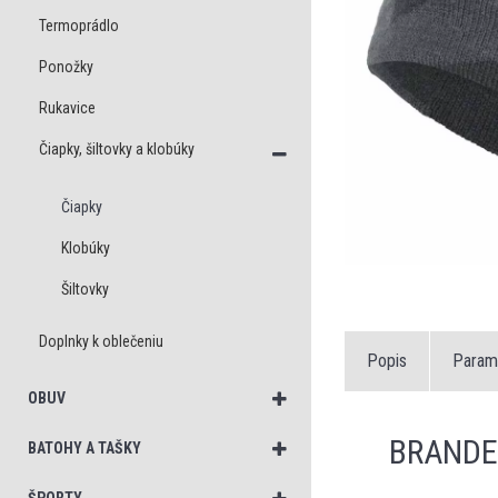
Termoprádlo
Ponožky
Rukavice
Čiapky, šiltovky a klobúky
Čiapky
Klobúky
Šiltovky
Doplnky k oblečeniu
Popis
Param
OBUV
BRANDE
BATOHY A TAŠKY