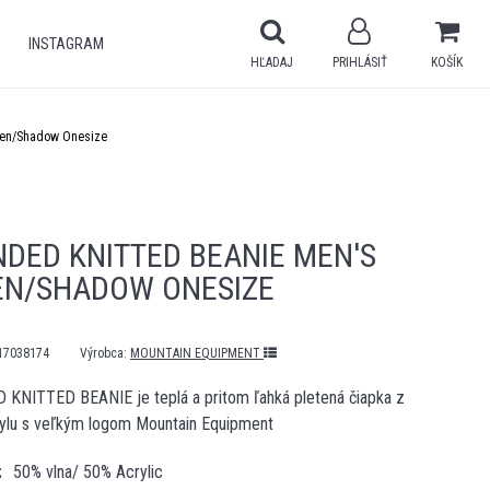
INSTAGRAM
HĽADAJ
PRIHLÁSIŤ
KOŠÍK
ven/Shadow Onesize
DED KNITTED BEANIE MEN'S
EN/SHADOW ONESIZE
17038174
Výrobca:
MOUNTAIN EQUIPMENT
KNITTED BEANIE je teplá a pritom ľahká pletená čiapka z
krylu s veľkým logom Mountain Equipment
50% vlna/ 50% Acrylic