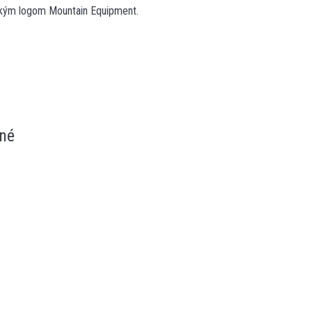
ľkým logom Mountain Equipment.
né