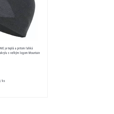
E je teplá a pritom ľahká
 akrylu s veľkým logom Mountain
/ ks