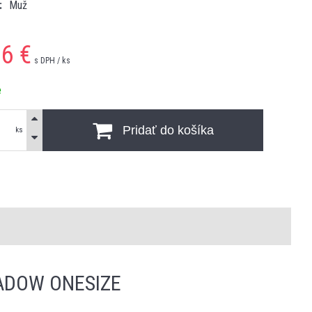
Muž
96
€
s DPH / ks
e
Pridať do košíka
ks
ADOW ONESIZE