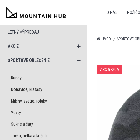
O NÁS
POŽIČ
LETNÝ VÝPREDAJ
ÚVOD
ŠPORTOVÉ OB
AKCIE
ŠPORTOVÉ OBLEČENIE
Akcia
-20%
Bundy
Nohavice, kraťasy
Mikiny, svetre, roláky
Vesty
Sukne a šaty
Tričká, tielka a košele