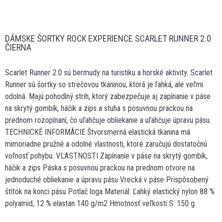
DÁMSKE ŠORTKY ROCK EXPERIENCE SCARLET RUNNER 2.0
ČIERNA
Scarlet Runner 2.0 sú bermudy na turistiku a horské aktivity. Scarlet
Runner sú šortky so strečovou tkaninou, ktorá je ľahká, ale veľmi
odolná. Majú pohodlný strih, ktorý zabezpečuje aj zapínanie v páse
na skrytý gombík, háčik a zips a stuha s posuvnou prackou na
prednom rozopínaní, čo uľahčuje obliekanie a uľahčuje úpravu pásu.
TECHNICKÉ INFORMÁCIE Štvorsmerná elastická tkanina má
mimoriadne pružné a odolné vlastnosti, ktoré zaručujú dostatočnú
voľnosť pohybu. VLASTNOSTI Zapínanie v páse na skrytý gombík,
háčik a zips Páska s posuvnou prackou na prednom otvore na
jednoduché obliekanie a úpravu pásu Vrecká v páse Prispôsobený
štítok na konci pásu Potlač loga Materiál: Ľahký elastický nylon 88 %
polyamid, 12 % elastan 140 g/m2 Hmotnosť veľkosti S: 150 g