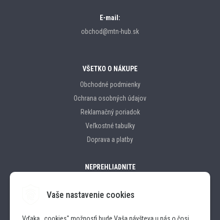
E-mail:
obchod@mtn-hub.sk
VŠETKO O NÁKUPE
Obchodné podmienky
Ochrana osobných údajov
Reklamačný poriadok
Veľkostné tabulky
Doprava a platby
NEPREHLIADNITE
Vaše nastavenie cookies
Značky
Vďaka ,,cookies" možnosťi bude Vaša návšteva u nás o čosi