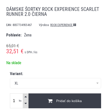
DÁMSKE ŠORTKY ROCK EXPERIENCE SCARLET
RUNNER 2.0 ČIERNA
EAN:
8057734955467
Výrobca:
ROCK EXPERIENCE
Pohlavie
Žena
65,01 €
32,51
€
s DPH / ks
Na sklade
Variant:
XL
Pridať do košíka
ks