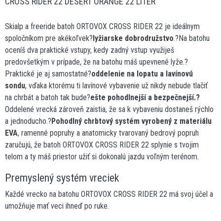
CROSS RIDER 22 DESERT ORANGE 22 LITER
Skialp a freeride batoh ORTOVOX CROSS RIDER 22 je ideálnym
spoločníkom pre akékoľvek?
lyžiarske dobrodružstvo
.?Na batohu
oceníš dva praktické vstupy, kedy zadný vstup využiješ
predovšetkým v prípade, že na batohu máš upevnené lyže.?
Praktické je aj samostatné?
oddelenie na lopatu a lavínovú
sondu
, vďaka ktorému ti lavínové vybavenie už nikdy nebude tlačiť
na chrbát a batoh tak bude?
ešte pohodlnejší a bezpečnejší.?
Oddelené vrecká zároveň zaistia, že sa k vybaveniu dostaneš rýchlo
a jednoducho.?
Pohodlný chrbtový systém vyrobený z materiálu
EVA
, ramenné popruhy a anatomicky tvarovaný bedrový popruh
zaručujú, že batoh ORTOVOX CROSS RIDER 22 splynie s tvojim
telom a ty máš priestor užiť si dokonalú jazdu voľným terénom.
Premyslený systém vreciek
Každé vrecko na batohu ORTOVOX CROSS RIDER 22 má svoj účel a
umožňuje mať veci ihneď po ruke.