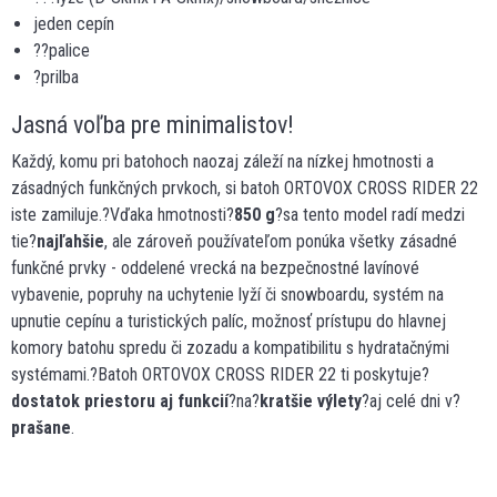
jeden cepín
??palice
?prilba
Jasná voľba pre minimalistov!
Každý, komu pri batohoch naozaj záleží na nízkej hmotnosti a
zásadných funkčných prvkoch, si batoh ORTOVOX CROSS RIDER 22
iste zamiluje.?Vďaka hmotnosti?
850 g
?sa tento model radí medzi
tie?
najľahšie
, ale zároveň používateľom ponúka všetky zásadné
funkčné prvky - oddelené vrecká na bezpečnostné lavínové
vybavenie, popruhy na uchytenie lyží či snowboardu, systém na
upnutie cepínu a turistických palíc, možnosť prístupu do hlavnej
komory batohu spredu či zozadu a kompatibilitu s hydratačnými
systémami.?Batoh ORTOVOX CROSS RIDER 22 ti poskytuje?
dostatok priestoru aj funkcií
?na?
kratšie výlety
?aj celé dni v?
prašane
.