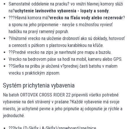
Samostatné oddelenie na pracku? vo vnútri hlavnej komory slúži
na?
uchytenie lavínového vybavenia - lopaty a sondy
.
???Hlavná komora má?
vrecko na fľašu vody alebo rezervoár
?
a sponu na jeho pripevnenie - navyše s možnosťou vyviesť
hadičku na pravý ramenný popruh.
?Vnútorné vrecko na uloženie drobností ako sú doklady, hotovosť
a cennosti s pútkom s plastovou karabínkou na kľúče.
??Predné vrecko na zips je navrhnuté pre mapu a buzolu.
Vrecko na bedrovom páse sa hodí na mobil, kameru alebo GPS.
??Sieťka na prilbu je uložená v?prednej časti batohu v malom
vrecku s praktickým zipsom.
Systém prichytenia vybavenia
Na batoh ORTOVOX CROSS RIDER 22 pripevníš všetko potrebné
vybavenie na deň strávený v prašane.?Každé vybavenie má svoje
miesto, je uchytené pevne a jeho pripnutie aj odopnutie je rýchle a
jednoduché.
???lyže (D-Skifix i A-Skifix)/snowboard/snežnice