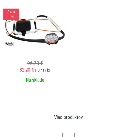
Akcia
-15%
96,70 €
82,20
€
s DPH / ks
Na sklade
Viac produktov