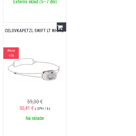
Externý sklad (5–7 dní)
ČELOVKAPETZL SWIFT LT WHITE
Akcia
-15%
59,30 €
50,41
€
s DPH / ks
Na sklade