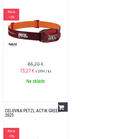
Akcia
-15%
86,20 €
73,27
€
s DPH / ks
Na sklade
ČELOVKA PETZL ACTIK GREEN
2025
Akcia
-15%