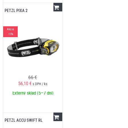
PETZL PIXA 2
Akcia
-15%
66 €
56,10
€
s DPH / ks
Externý sklad (5–7 dní)
PETZL ACCU SWIFT RL