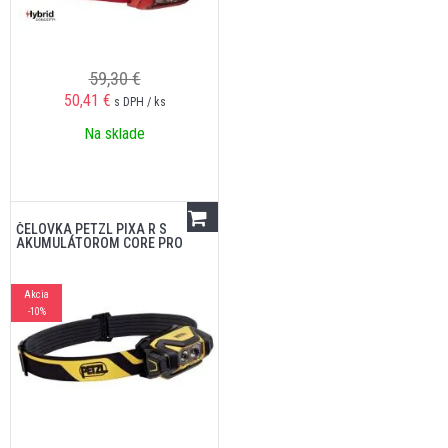
59,30 €
50,41
€
s DPH / ks
Na sklade
ČELOVKA PETZL PIXA R S
AKUMULÁTOROM CORE PRO
Akcia
-10%