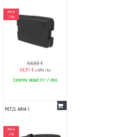
Akcia
-15%
64,60 €
54,91
€
s DPH / ks
Externý sklad (5–7 dní)
PETZL ARIA 1
Akcia
-15%