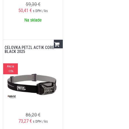
59,30 €
50,41
€
s DPH / ks
Na sklade
ČELOVKA PETZL ACTIK CORE
BLACK 2025
Akcia
-15%
86,20 €
73,27
€
s DPH / ks