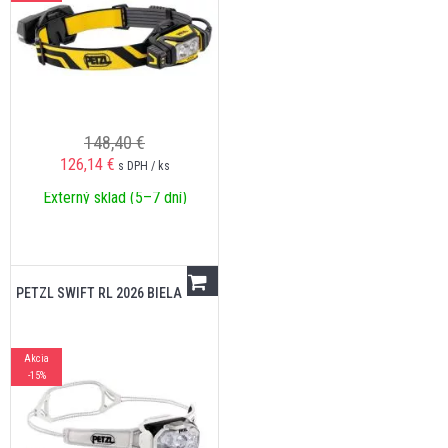
148,40 €
126,14
€
s DPH / ks
Externý sklad (5–7 dní)
PETZL SWIFT RL 2026 BIELA
Akcia
-15%