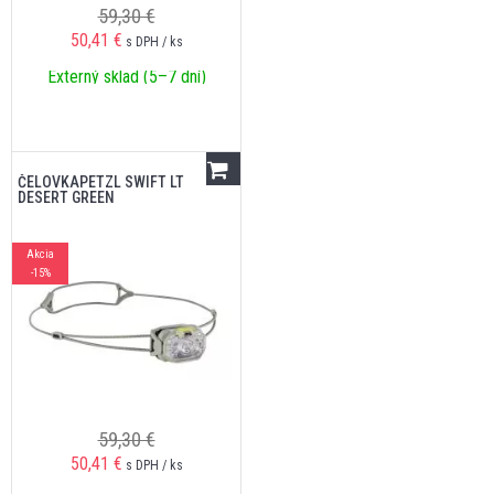
59,30 €
50,41
€
s DPH / ks
Externý sklad (5–7 dní)
ČELOVKAPETZL SWIFT LT
DESERT GREEN
Akcia
-15%
59,30 €
50,41
€
s DPH / ks