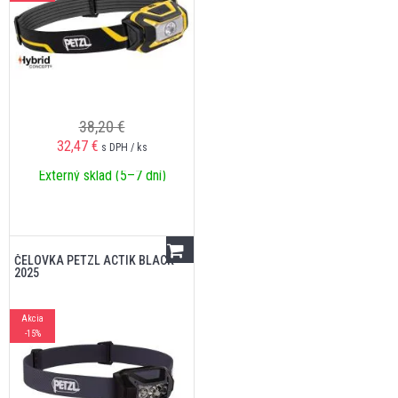
38,20 €
32,47
€
s DPH / ks
Externý sklad (5–7 dní)
ČELOVKA PETZL ACTIK BLACK
2025
Akcia
-15%