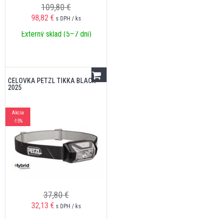
109,80 €
98,82
€
s DPH / ks
Externý sklad (5–7 dní)
ČELOVKA PETZL TIKKA BLACK
2025
Akcia
-15%
37,80 €
32,13
€
s DPH / ks