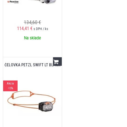
134,60 €
114,41
€
s DPH / ks
Na sklade
ČELOVKA PETZL SWIFT LT BLACK
Akcia
-15%