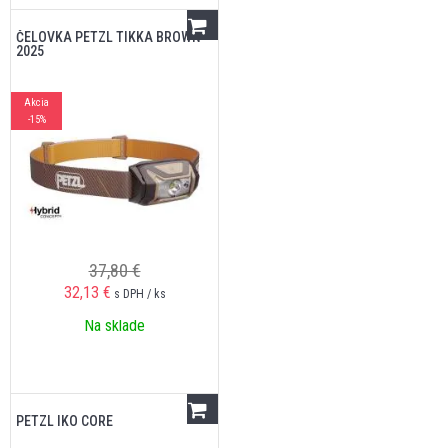
ČELOVKA PETZL TIKKA BROWN
2025
Akcia
-15%
37,80 €
32,13
€
s DPH / ks
Na sklade
PETZL IKO CORE