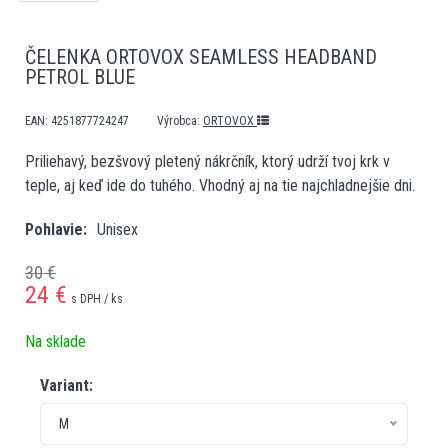
ČELENKA ORTOVOX SEAMLESS HEADBAND
PETROL BLUE
EAN:
4251877724247
Výrobca:
ORTOVOX
Priliehavý, bezšvový pletený nákrčník, ktorý udrží tvoj krk v
teple, aj keď ide do tuhého. Vhodný aj na tie najchladnejšie dni.
Pohlavie
Unisex
30 €
24
€
s DPH / ks
Na sklade
Variant:
M