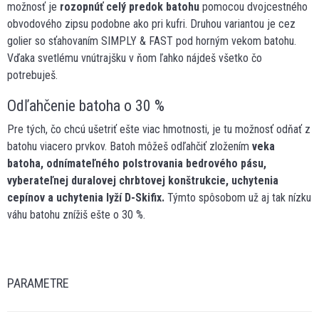
možnosť je
rozopnúť celý predok batohu
pomocou dvojcestného
obvodového zipsu podobne ako pri kufri. Druhou variantou je cez
golier so sťahovaním SIMPLY & FAST pod horným vekom batohu.
Vďaka svetlému vnútrajšku v ňom ľahko nájdeš všetko čo
potrebuješ.
Odľahčenie batoha o 30 %
Pre tých, čo chcú ušetriť ešte viac hmotnosti, je tu možnosť odňať z
batohu viacero prvkov. Batoh môžeš odľahčiť zložením
veka
batoha, odnímateľného polstrovania bedrového pásu,
vyberateľnej duralovej chrbtovej konštrukcie, uchytenia
cepínov a uchytenia lyží D-Skifix.
Týmto spôsobom už aj tak nízku
váhu batohu znížiš ešte o 30 %.
PARAMETRE