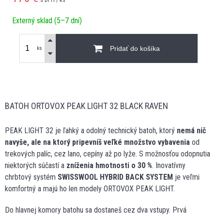
Externý sklad (5–7 dní)
Pridať do košíka
ks
BATOH ORTOVOX PEAK LIGHT 32 BLACK RAVEN
PEAK LIGHT 32 je ľahký a odolný technický batoh, ktorý
nemá nič
navyše, ale na ktorý pripevníš veľké množstvo vybavenia
od
trekových palíc, cez lano, cepíny až po lyže. S možnosťou odopnutia
niektorých súčastí a
zníženia hmotnosti o 30 %
. Inovatívny
chrbtový systém
SWISSWOOL HYBRID BACK SYSTEM
je veľmi
komfortný a majú ho len modely ORTOVOX PEAK LIGHT.
Do hlavnej komory batohu sa dostaneš cez dva vstupy. Prvá