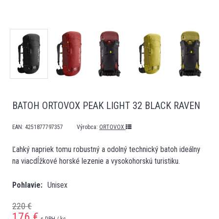
BATOH ORTOVOX PEAK LIGHT 32 BLACK RAVEN
EAN:
4251877797357
Výrobca:
ORTOVOX
Ľahký napriek tomu robustný a odolný technický batoh ideálny
na viacdĺžkové horské lezenie a vysokohorskú turistiku.
Pohlavie
Unisex
220 €
176
€
s DPH / ks