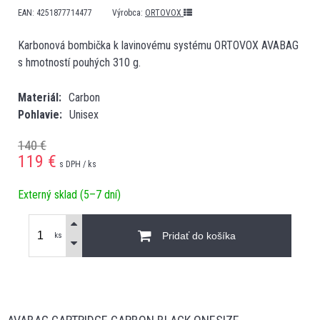
EAN:
4251877714477
Výrobca:
ORTOVOX
Karbonová bombička k lavinovému systému ORTOVOX AVABAG
s hmotností pouhých 310 g.
Materiál
Carbon
Pohlavie
Unisex
140 €
119
€
s DPH / ks
Externý sklad (5–7 dní)
Pridať do košíka
ks