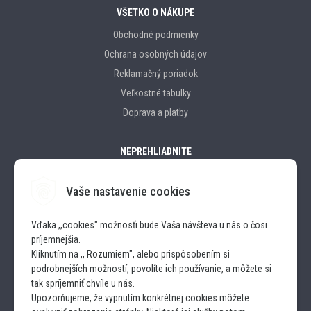
VŠETKO O NÁKUPE
Obchodné podmienky
Ochrana osobných údajov
Reklamačný poriadok
Veľkostné tabulky
Doprava a platby
NEPREHLIADNITE
Vaše nastavenie cookies
Značky
Vďaka ,,cookies" možnosťi bude Vaša návšteva u nás o čosi
príjemnejšia.
SLEDUJTE NÁS
Kliknutím na ,, Rozumiem", alebo prispôsobením si
podrobnejších možností, povolíte ich používanie, a môžete si
INSTAGRAM
tak spríjemniť chvíle u nás.
Upozorňujeme, že vypnutím konkrétnej cookies môžete