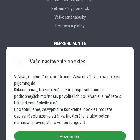
Reklamačný poriadok
Veľkostné tabulky
Doprava a platby
NEPREHLIADNITE
Vaše nastavenie cookies
Značky
Vďaka ,,cookies" možnosťi bude Vaša návšteva u nás o čosi
príjemnejšia.
SLEDUJTE NÁS
Kliknutím na ,, Rozumiem", alebo prispôsobením si
podrobnejších možností, povolíte ich používanie, a môžete si
INSTAGRAM
tak spríjemniť chvíle u nás.
Upozorňujeme, že vypnutím konkrétnej cookies môžete
ovplyvniť zobrazenie stránky. Niektoré jej služby potom
FACEBOOK
nemusia správne, alebo vôbec fungovať.
Rozumiem