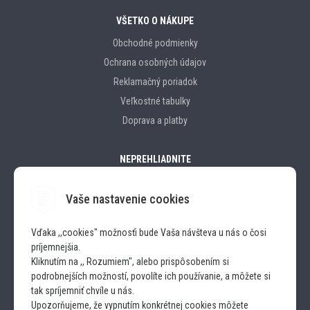
VŠETKO O NÁKUPE
Obchodné podmienky
Ochrana osobných údajov
Reklamačný poriadok
Veľkostné tabulky
Doprava a platby
NEPREHLIADNITE
Vaše nastavenie cookies
Značky
Vďaka ,,cookies" možnosťi bude Vaša návšteva u nás o čosi
príjemnejšia.
SLEDUJTE NÁS
Kliknutím na ,, Rozumiem", alebo prispôsobením si
podrobnejších možností, povolíte ich používanie, a môžete si
INSTAGRAM
tak spríjemniť chvíle u nás.
Upozorňujeme, že vypnutím konkrétnej cookies môžete