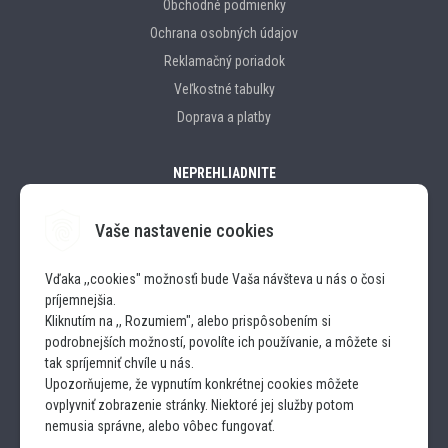
Obchodné podmienky
Ochrana osobných údajov
Reklamačný poriadok
Veľkostné tabulky
Doprava a platby
NEPREHLIADNITE
Vaše nastavenie cookies
Značky
Vďaka ,,cookies" možnosťi bude Vaša návšteva u nás o čosi
príjemnejšia.
SLEDUJTE NÁS
Kliknutím na ,, Rozumiem", alebo prispôsobením si
podrobnejších možností, povolíte ich používanie, a môžete si
INSTAGRAM
tak spríjemniť chvíle u nás.
Upozorňujeme, že vypnutím konkrétnej cookies môžete
ovplyvniť zobrazenie stránky. Niektoré jej služby potom
FACEBOOK
nemusia správne, alebo vôbec fungovať.