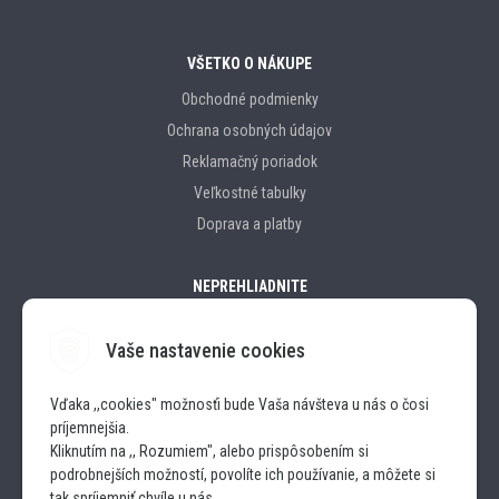
VŠETKO O NÁKUPE
Obchodné podmienky
Ochrana osobných údajov
Reklamačný poriadok
Veľkostné tabulky
Doprava a platby
NEPREHLIADNITE
Vaše nastavenie cookies
Značky
Vďaka ,,cookies" možnosťi bude Vaša návšteva u nás o čosi
príjemnejšia.
SLEDUJTE NÁS
Kliknutím na ,, Rozumiem", alebo prispôsobením si
podrobnejších možností, povolíte ich používanie, a môžete si
INSTAGRAM
tak spríjemniť chvíle u nás.